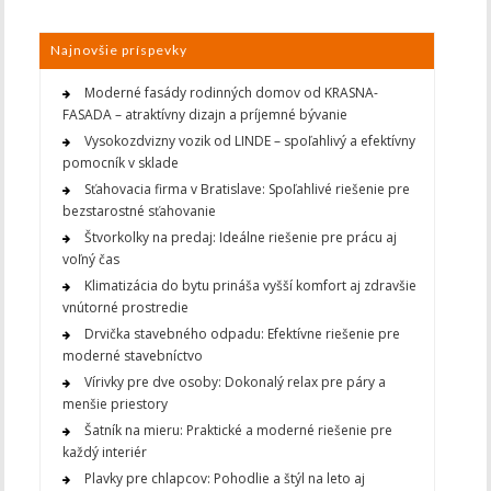
Najnovšie príspevky
Moderné fasády rodinných domov od KRASNA-
FASADA – atraktívny dizajn a príjemné bývanie
Vysokozdvizny vozik od LINDE – spoľahlivý a efektívny
pomocník v sklade
Sťahovacia firma v Bratislave: Spoľahlivé riešenie pre
bezstarostné sťahovanie
Štvorkolky na predaj: Ideálne riešenie pre prácu aj
voľný čas
Klimatizácia do bytu prináša vyšší komfort aj zdravšie
vnútorné prostredie
Drvička stavebného odpadu: Efektívne riešenie pre
moderné stavebníctvo
Vírivky pre dve osoby: Dokonalý relax pre páry a
menšie priestory
Šatník na mieru: Praktické a moderné riešenie pre
každý interiér
Plavky pre chlapcov: Pohodlie a štýl na leto aj