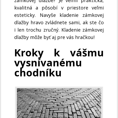
zámkovej dlažbe? Je veľmi praktická,
kvalitná a pôsobí v priestore veľmi
esteticky. Navyše kladenie zámkovej
dlažby hravo zvládnete sami, ak ste čo
i len trochu zručný. Kladenie zámkovej
dlažby môže byť aj pre vás hračkou!
Kroky k vášmu
vysnívanému
chodníku