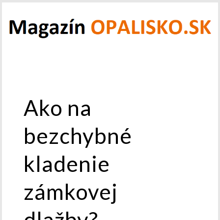
Ako na
bezchybné
kladenie
zámkovej
dlažby?