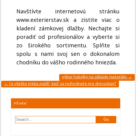
Navštívte internetovú stránku
www.exterierstav.sk
a zistite viac o
kladení zámkovej dlažby. Nechajte si
poradiť od profesionálov a vyberte si
zo širokého sortimentu. Splňte si
spolu s nami svoj sen o dokonalom
chodníku do vášho rodinného hniezda.
výber hokejky na základe materiálu
→
←
čo všetko treba zvážiť, keď sa rozhodnete pre drevodom?
Hľadať