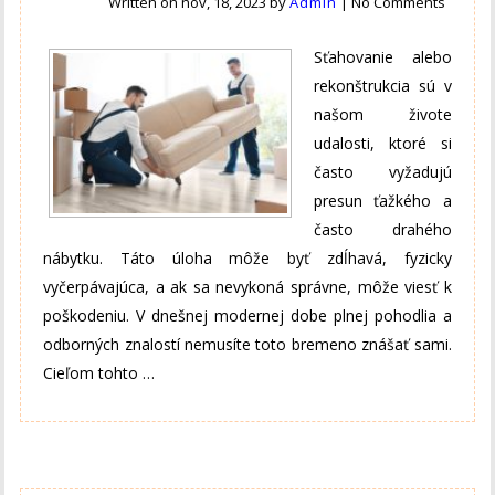
Written on
nov, 18, 2023
by
Admin
|
No Comments
Sťahovanie alebo
rekonštrukcia sú v
našom živote
udalosti, ktoré si
často vyžadujú
presun ťažkého a
často drahého
nábytku. Táto úloha môže byť zdĺhavá, fyzicky
vyčerpávajúca, a ak sa nevykoná správne, môže viesť k
poškodeniu. V dnešnej modernej dobe plnej pohodlia a
odborných znalostí nemusíte toto bremeno znášať sami.
Cieľom tohto …