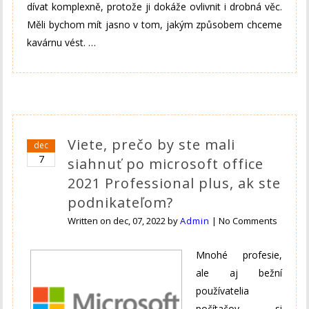
dívat komplexně, protože ji dokáže ovlivnit i drobná věc.
Měli bychom mít jasno v tom, jakým způsobem chceme
kavárnu vést.
…
Viete, prečo by ste mali
dec
7
siahnuť po microsoft office
2021 Professional plus, ak ste
podnikateľom?
Written on
dec, 07, 2022
by
Admin
|
No Comments
Mnohé profesie,
ale aj bežní
používatelia
počítačov si