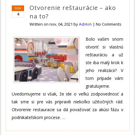
Otvorenie reštaurácie – ako
nov
4
na to?
Written on
nov, 04, 2021
by
Admin
|
No Comments
Bolo vašim snom
otvoriť si vlastnú
reštauráciu a už
ste iba malý krok k
jeho realizácii? V
tom prípade vám
gratulujeme.
Uvedomujeme si však, že ide o veľkú zodpovednosť a
tak sme si pre vás pripravili niekoľko užitočných rád.
Otvorenie restauracie sa dá považovať za akúsi fázu v
podnikateľskom procese.
…