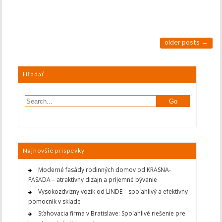
older posts
→
Hľadať
Najnovšie príspevky
Moderné fasády rodinných domov od KRASNA-
FASADA – atraktívny dizajn a príjemné bývanie
Vysokozdvizny vozik od LINDE – spoľahlivý a efektívny
pomocník v sklade
Sťahovacia firma v Bratislave: Spoľahlivé riešenie pre