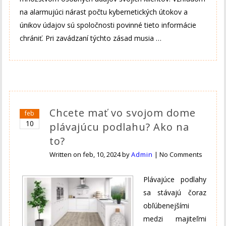
na alarmujúci nárast počtu kybernetických útokov a
únikov údajov sú spoločnosti povinné tieto informácie
chrániť. Pri zavádzaní týchto zásad musia …
Chcete mať vo svojom dome
feb
10
plávajúcu podlahu? Ako na
to?
Written on
feb, 10, 2024
by
Admin
|
No Comments
Plávajúce podlahy
sa stávajú čoraz
obľúbenejšími
medzi majiteľmi