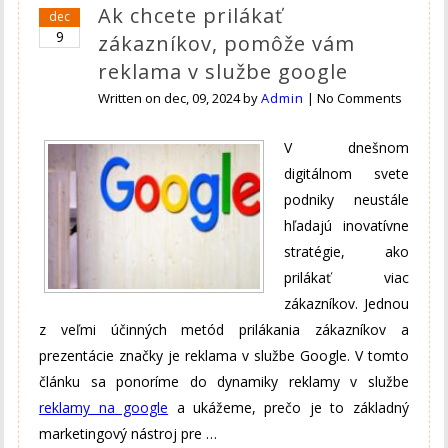
Ak chcete prilákať
dec
9
zákazníkov, pomôže vám
reklama v službe google
Written on
dec, 09, 2024
by
Admin
|
No Comments
V dnešnom
digitálnom svete
podniky neustále
hľadajú inovatívne
stratégie, ako
prilákať viac
zákazníkov. Jednou
z veľmi účinných metód prilákania zákazníkov a
prezentácie značky je reklama v službe Google. V tomto
článku sa ponoríme do dynamiky reklamy v službe
reklamy na google
a ukážeme, prečo je to základný
marketingový nástroj pre …