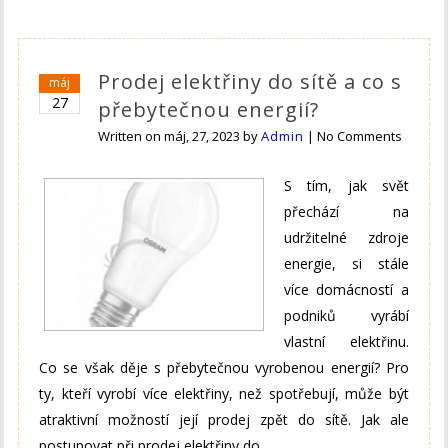
Prodej elektřiny do sítě a co s
máj
27
přebytečnou energií?
Written on
máj, 27, 2023
by
Admin
|
No Comments
S tím, jak svět
přechází na
udržitelné zdroje
energie, si stále
více domácností a
podniků vyrábí
vlastní elektřinu.
Co se však děje s přebytečnou vyrobenou energií? Pro
ty, kteří vyrobí více elektřiny, než spotřebují, může být
atraktivní možností její prodej zpět do sítě. Jak ale
postupovat při prodej elektřiny do …