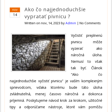
Ako čo najjednoduchšie
nov
14
vypratať pivnicu ?
Written on
nov, 14, 2023
by
Admin
|
No Comments
Vyčistiť preplnenú
pivnicu môže
vyzerať ako
náročná úloha.
Nemusí to však
tak byť. Článok
“Ako čo
najjednoduchšie vyčistiť pivnicu” je vaším komplexným
sprievodcom, vďaka ktorému bude táto úloha
zvládnuteľná, menej časovo náročná a dokonca
príjemná. Poskytujeme návod krok za krokom, užitočné
tipy a odporúčame nástroje, ktoré vám pomôžu