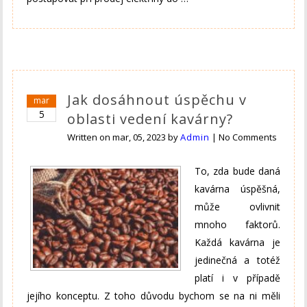
Jak dosáhnout úspěchu v
mar
5
oblasti vedení kavárny?
Written on
mar, 05, 2023
by
Admin
|
No Comments
To, zda bude daná
kavárna úspěšná,
může ovlivnit
mnoho faktorů.
Každá kavárna je
jedinečná a totéž
platí i v případě
jejího konceptu. Z toho důvodu bychom se na ni měli