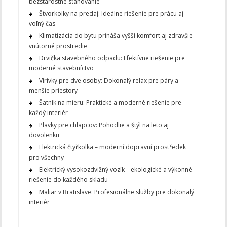
bezstarostné sťahovanie
Štvorkolky na predaj: Ideálne riešenie pre prácu aj
voľný čas
Klimatizácia do bytu prináša vyšší komfort aj zdravšie
vnútorné prostredie
Drvička stavebného odpadu: Efektívne riešenie pre
moderné stavebníctvo
Vírivky pre dve osoby: Dokonalý relax pre páry a
menšie priestory
Šatník na mieru: Praktické a moderné riešenie pre
každý interiér
Plavky pre chlapcov: Pohodlie a štýl na leto aj
dovolenku
Elektrická čtyřkolka – moderní dopravní prostředek
pro všechny
Elektrický vysokozdvižný vozík – ekologické a výkonné
riešenie do každého skladu
Maliar v Bratislave: Profesionálne služby pre dokonalý
interiér