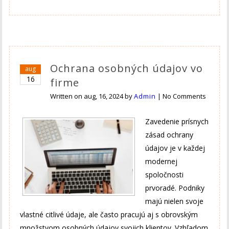
Ochrana osobných údajov vo
aug
16
firme
Written on
aug, 16, 2024
by
Admin
|
No Comments
Zavedenie prísnych
zásad ochrany
údajov je v každej
modernej
spoločnosti
prvoradé. Podniky
majú nielen svoje
vlastné citlivé údaje, ale často pracujú aj s obrovským
množstvom osobných údajov svojich klientov. Vzhľadom