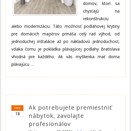
domov, ktorí sa
chystajú na
rekonštrukciu
alebo modernizáciu. Táto možnosť podlahovej krytiny
pre domácich majstrov prináša celý rad výhod, od
jednoduchej inštalácie až po nákladovú jednoduchosť,
vďaka čomu je pokládka plávajúcej podlahy Bratislava
vhodná pre každého. Ak vás myšlienka mať doma
plávajúcu
…
Ak potrebujete premiestniť
nov
18
nábytok, zavolajte
profesionálov