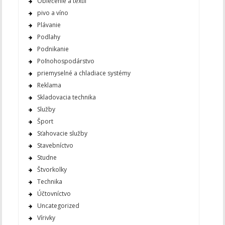
Oblečenie a textil
pivo a víno
Plávanie
Podlahy
Podnikanie
Poľnohospodárstvo
priemyselné a chladiace systémy
Reklama
Skladovacia technika
Služby
Šport
Sťahovacie služby
Stavebníctvo
Studne
Štvorkolky
Technika
Účtovníctvo
Uncategorized
Vírivky