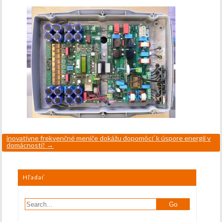
inovatívne frekvenčné meniče dokážu dopomôcť k úspore energií v
domácnosti!
→
Hľadať