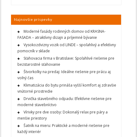
Najnovšie príspevky
Moderné fasády rodinných domov od KRASNA-
FASADA – atraktívny dizajn a príjemné bývanie
Vysokozdvizny vozik od LINDE – spoľahlivý a efektívny
pomocník v sklade
Sťahovacia firma v Bratislave: Spoľahlivé riešenie pre
bezstarostné sťahovanie
Štvorkolky na predaj: Ideálne riešenie pre prácu aj
voľný čas
Klimatizácia do bytu prináša vyšší komfort aj zdravšie
vnútorné prostredie
Drvička stavebného odpadu: Efektívne riešenie pre
moderné stavebníctvo
Vírivky pre dve osoby: Dokonalý relax pre páry a
menšie priestory
Šatník na mieru: Praktické a moderné riešenie pre
každý interiér