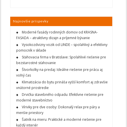
Najnovšie príspevky
Moderné fasády rodinných domov od KRASNA-
FASADA – atraktívny dizajn a príjemné bývanie
Vysokozdvizny vozik od LINDE – spoľahlivý a efektívny
pomocník v sklade
Sťahovacia firma v Bratislave: Spoľahlivé riešenie pre
bezstarostné sťahovanie
Štvorkolky na predaj: Ideálne riešenie pre prácu aj
voľný čas
Klimatizácia do bytu prináša vyšší komfort aj zdravšie
vnútorné prostredie
Drvička stavebného odpadu: Efektívne riešenie pre
moderné stavebníctvo
Vírivky pre dve osoby: Dokonalý relax pre páry a
menšie priestory
Šatník na mieru: Praktické a moderné riešenie pre
každý interiér