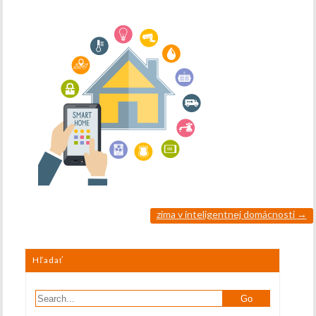
zima v inteligentnej domácnosti
→
Hľadať