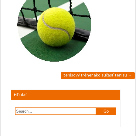
tenisový tréner ako súčasť tenisu
→
Hľadať