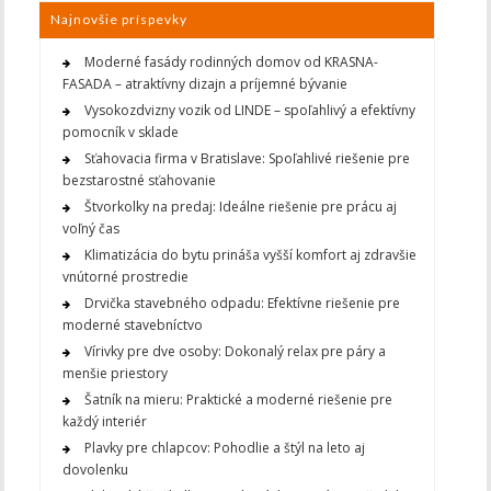
Najnovšie príspevky
Moderné fasády rodinných domov od KRASNA-
FASADA – atraktívny dizajn a príjemné bývanie
Vysokozdvizny vozik od LINDE – spoľahlivý a efektívny
pomocník v sklade
Sťahovacia firma v Bratislave: Spoľahlivé riešenie pre
bezstarostné sťahovanie
Štvorkolky na predaj: Ideálne riešenie pre prácu aj
voľný čas
Klimatizácia do bytu prináša vyšší komfort aj zdravšie
vnútorné prostredie
Drvička stavebného odpadu: Efektívne riešenie pre
moderné stavebníctvo
Vírivky pre dve osoby: Dokonalý relax pre páry a
menšie priestory
Šatník na mieru: Praktické a moderné riešenie pre
každý interiér
Plavky pre chlapcov: Pohodlie a štýl na leto aj
dovolenku