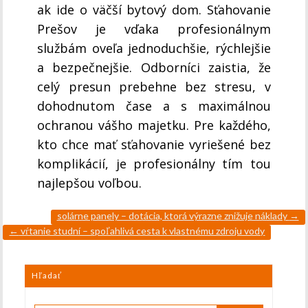
ak ide o väčší bytový dom. Sťahovanie
Prešov je vďaka profesionálnym
službám oveľa jednoduchšie, rýchlejšie
a bezpečnejšie. Odborníci zaistia, že
celý presun prebehne bez stresu, v
dohodnutom čase a s maximálnou
ochranou vášho majetku. Pre každého,
kto chce mať sťahovanie vyriešené bez
komplikácií, je profesionálny tím tou
najlepšou voľbou.
solárne panely – dotácia, ktorá výrazne znižuje náklady
→
←
vŕtanie studní – spoľahlivá cesta k vlastnému zdroju vody
Hľadať