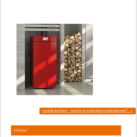
revízia kotlov – prečo ju netreba podceňovať?
→
Hľadať