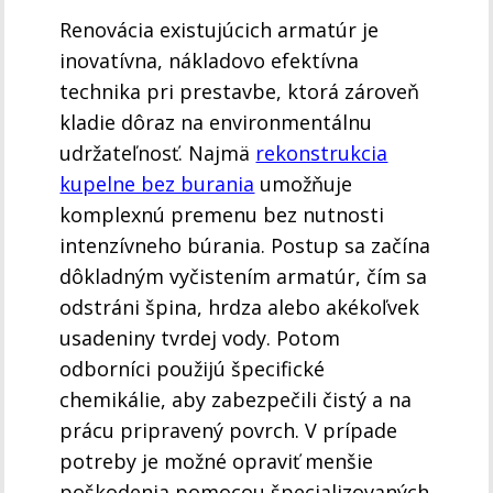
Renovácia existujúcich armatúr je
inovatívna, nákladovo efektívna
technika pri prestavbe, ktorá zároveň
kladie dôraz na environmentálnu
udržateľnosť. Najmä
rekonstrukcia
kupelne bez burania
umožňuje
komplexnú premenu bez nutnosti
intenzívneho búrania. Postup sa začína
dôkladným vyčistením armatúr, čím sa
odstráni špina, hrdza alebo akékoľvek
usadeniny tvrdej vody. Potom
odborníci použijú špecifické
chemikálie, aby zabezpečili čistý a na
prácu pripravený povrch. V prípade
potreby je možné opraviť menšie
poškodenia pomocou špecializovaných