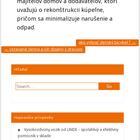
majiteľov domov a dodávateľov, ktorí
uvažujú o rekonštrukcii kúpeľne,
pričom sa minimalizuje narušenie a
odpad.
ako vybrať detský bicykel ?
→
←
vstavané skrine a ich dizajny s drevom
Hľadať
Najnovšie príspevky
Vysokozdvizny vozik od LINDE – spoľahlivý a efektívny
pomocník v sklade