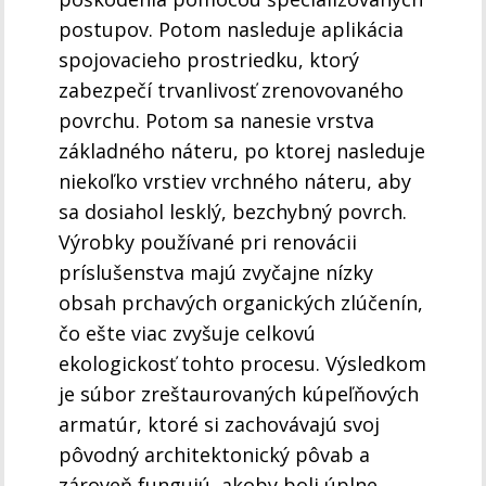
postupov. Potom nasleduje aplikácia
spojovacieho prostriedku, ktorý
zabezpečí trvanlivosť zrenovovaného
povrchu. Potom sa nanesie vrstva
základného náteru, po ktorej nasleduje
niekoľko vrstiev vrchného náteru, aby
sa dosiahol lesklý, bezchybný povrch.
Výrobky používané pri renovácii
príslušenstva majú zvyčajne nízky
obsah prchavých organických zlúčenín,
čo ešte viac zvyšuje celkovú
ekologickosť tohto procesu. Výsledkom
je súbor zreštaurovaných kúpeľňových
armatúr, ktoré si zachovávajú svoj
pôvodný architektonický pôvab a
zároveň fungujú, akoby boli úplne