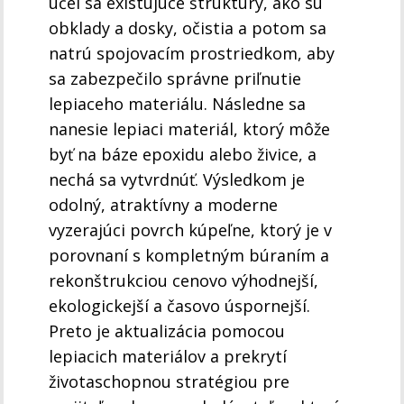
účel sa existujúce štruktúry, ako sú
obklady a dosky, očistia a potom sa
natrú spojovacím prostriedkom, aby
sa zabezpečilo správne priľnutie
lepiaceho materiálu. Následne sa
nanesie lepiaci materiál, ktorý môže
byť na báze epoxidu alebo živice, a
nechá sa vytvrdnúť. Výsledkom je
odolný, atraktívny a moderne
vyzerajúci povrch kúpeľne, ktorý je v
porovnaní s kompletným búraním a
rekonštrukciou cenovo výhodnejší,
ekologickejší a časovo úspornejší.
Preto je aktualizácia pomocou
lepiacich materiálov a prekrytí
životaschopnou stratégiou pre