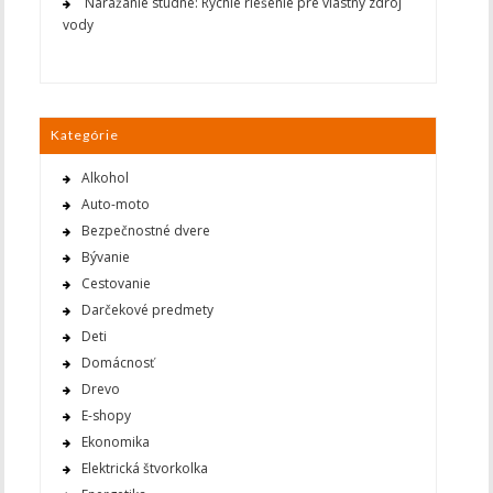
Narážanie studne: Rýchle riešenie pre vlastný zdroj
vody
Kategórie
Alkohol
Auto-moto
Bezpečnostné dvere
Bývanie
Cestovanie
Darčekové predmety
Deti
Domácnosť
Drevo
E-shopy
Ekonomika
Elektrická štvorkolka