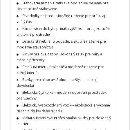
Sťahovacia firma v Bratislave: Spoľahlivé riešenie pre
bezstarostné sťahovanie
Štvorkolky na predaj: Ideálne riešenie pre prácu aj
voľný čas
Klimatizácia do bytu prináša vyšší komfort aj zdravšie
vnútorné prostredie
Drvička stavebného odpadu: Efektívne riešenie pre
moderné stavebníctvo
Vírivky pre dve osoby: Dokonalý relax pre páry a
menšie priestory
Šatník na mieru: Praktické a moderné riešenie pre
každý interiér
Plavky pre chlapcov: Pohodlie a štýl na leto aj
dovolenku
Elektrická čtyřkolka – moderní dopravní prostředek
pro všechny
Elektrický vysokozdvižný vozík – ekologické a výkonné
riešenie do každého skladu
Maliar v Bratislave: Profesionálne služby pre dokonalý
interiér