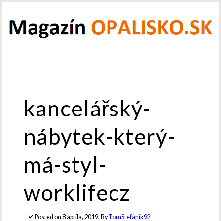
kancelářský-
nábytek-který-
má-styl-
worklifecz
Posted on
8 apríla, 2019
, By
TomStefanik92