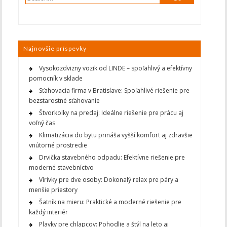
Najnovšie príspevky
Vysokozdvizny vozik od LINDE – spoľahlivý a efektívny
pomocník v sklade
Sťahovacia firma v Bratislave: Spoľahlivé riešenie pre
bezstarostné sťahovanie
Štvorkolky na predaj: Ideálne riešenie pre prácu aj
voľný čas
Klimatizácia do bytu prináša vyšší komfort aj zdravšie
vnútorné prostredie
Drvička stavebného odpadu: Efektívne riešenie pre
moderné stavebníctvo
Vírivky pre dve osoby: Dokonalý relax pre páry a
menšie priestory
Šatník na mieru: Praktické a moderné riešenie pre
každý interiér
Plavky pre chlapcov: Pohodlie a štýl na leto aj