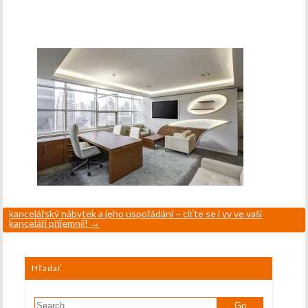
kancelářský nábytek a jeho uspořádání – ciťte se i vy ve vaší
kanceláři příjemně!
→
Hľadať