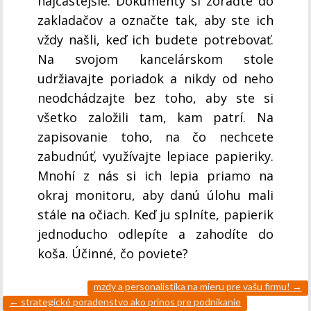
najčastejšie. Dokumenty si zoraďte do
zakladačov a označte tak, aby ste ich
vždy našli, keď ich budete potrebovať.
Na svojom kancelárskom stole
udržiavajte poriadok a nikdy od neho
neodchádzajte bez toho, aby ste si
všetko založili tam, kam patrí. Na
zapisovanie toho, na čo nechcete
zabudnúť, využívajte lepiace papieriky.
Mnohí z nás si ich lepia priamo na
okraj monitoru, aby danú úlohu mali
stále na očiach. Keď ju splníte, papierik
jednoducho odlepíte a zahodíte do
koša. Účinné, čo poviete?
mzdy a personalistika na mieru pre vašu firmu!
→
←
strategické poradenstvo ako prínos pre podnikanie