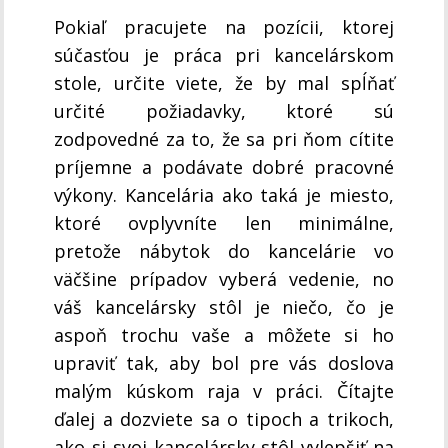
Pokiaľ pracujete na pozícii, ktorej
súčasťou je práca pri kancelárskom
stole, určite viete, že by mal spĺňať
určité požiadavky, ktoré sú
zodpovedné za to, že sa pri ňom cítite
príjemne a podávate dobré pracovné
výkony. Kancelária ako taká je miesto,
ktoré ovplyvníte len minimálne,
pretože nábytok do kancelárie vo
väčšine prípadov vyberá vedenie, no
váš kancelársky stôl je niečo, čo je
aspoň trochu vaše a môžete si ho
upraviť tak, aby bol pre vás doslova
malým kúskom raja v práci. Čítajte
ďalej a dozviete sa o tipoch a trikoch,
ako si svoj kancelársky stôl vylepšiť na