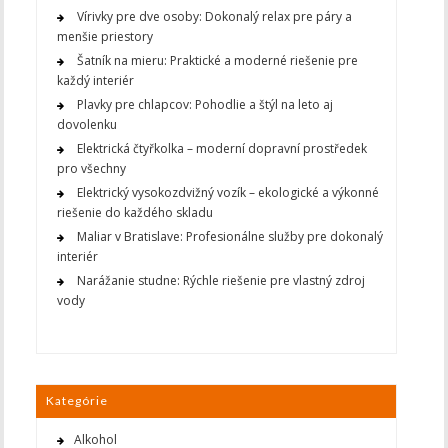
Vírivky pre dve osoby: Dokonalý relax pre páry a
menšie priestory
Šatník na mieru: Praktické a moderné riešenie pre
každý interiér
Plavky pre chlapcov: Pohodlie a štýl na leto aj
dovolenku
Elektrická čtyřkolka – moderní dopravní prostředek
pro všechny
Elektrický vysokozdvižný vozík – ekologické a výkonné
riešenie do každého skladu
Maliar v Bratislave: Profesionálne služby pre dokonalý
interiér
Narážanie studne: Rýchle riešenie pre vlastný zdroj
vody
Kategórie
Alkohol