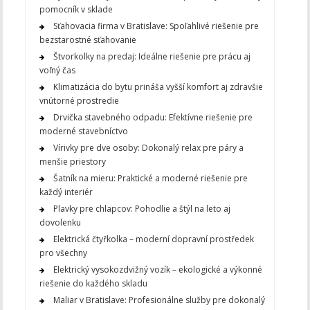
pomocník v sklade
Sťahovacia firma v Bratislave: Spoľahlivé riešenie pre
bezstarostné sťahovanie
Štvorkolky na predaj: Ideálne riešenie pre prácu aj
voľný čas
Klimatizácia do bytu prináša vyšší komfort aj zdravšie
vnútorné prostredie
Drvička stavebného odpadu: Efektívne riešenie pre
moderné stavebníctvo
Vírivky pre dve osoby: Dokonalý relax pre páry a
menšie priestory
Šatník na mieru: Praktické a moderné riešenie pre
každý interiér
Plavky pre chlapcov: Pohodlie a štýl na leto aj
dovolenku
Elektrická čtyřkolka – moderní dopravní prostředek
pro všechny
Elektrický vysokozdvižný vozík – ekologické a výkonné
riešenie do každého skladu
Maliar v Bratislave: Profesionálne služby pre dokonalý