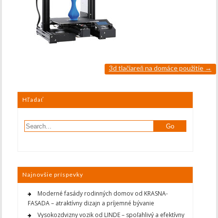
3d tlačiareň na domáce použitie
→
Hľadať
Najnovšie príspevky
Moderné fasády rodinných domov od KRASNA-
FASADA – atraktívny dizajn a príjemné bývanie
Vysokozdvizny vozik od LINDE – spoľahlivý a efektívny