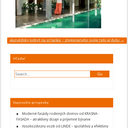
ajurvédsky pobyt na srí lanke – zregenerujte svoje telo aj dušu
→
Hľadať
Najnovšie príspevky
Moderné fasády rodinných domov od KRASNA-
FASADA – atraktívny dizajn a príjemné bývanie
Vysokozdvizny vozik od LINDE – spoľahlivý a efektívny