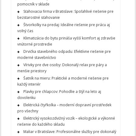
pomocník v sklade
Sťahovacia firma v Bratislave: Spoľahlivé riešenie pre
bezstarostné sťahovanie
Štvorkolky na predaj: Ideálne riešenie pre prácu aj
voľný čas
Klimatizácia do bytu prináša vyšší komfort aj zdravšie
vnútorné prostredie
Drvička stavebného odpadu: Efektívne riešenie pre
moderné stavebníctvo
Vírivky pre dve osoby: Dokonalý relax pre páry a
menšie priestory
Šatník na mieru: Praktické a moderné riešenie pre
každý interiér
Plavky pre chlapcov: Pohodlie a štýl na leto aj
dovolenku
Elektrická čtyřkolka – moderní dopravní prostředek
pro všechny
Elektrický vysokozdvižný vozík – ekologické a výkonné
riešenie do každého skladu
Maliar v Bratislave: Profesionálne služby pre dokonalý